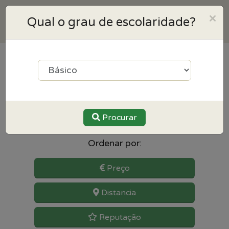
×
Qual o grau de escolaridade?
7
resultados para Educação
Especial perto de Povoa de
varzim
Procurar
Ordenar por:
Preço
Distancia
Reputação