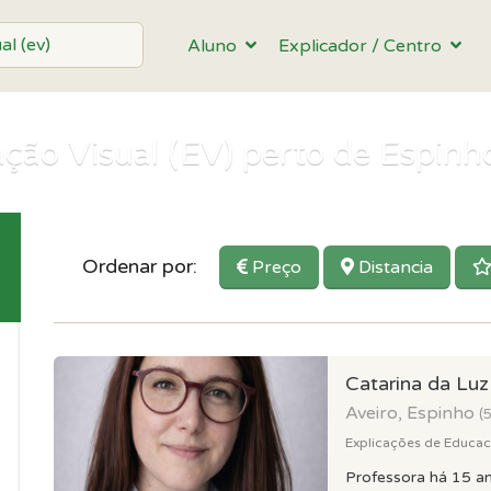
Aluno
Explicador / Centro
ção Visual (EV) perto de Espinh
Ordenar por:
Preço
Distancia
Catarina da Lu
Aveiro, Espinho
(
Explicações de Educacao
Professora há 15 a