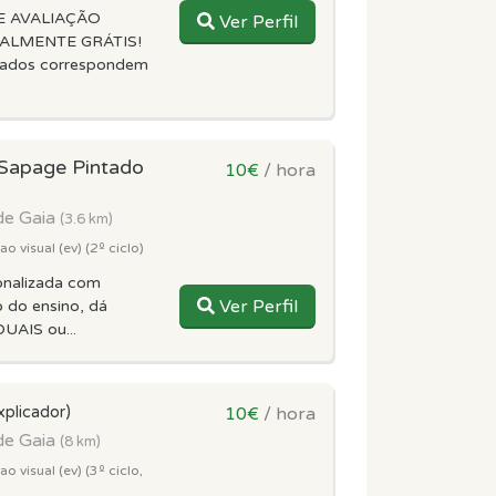
E AVALIAÇÃO
Ver Perfil
ALMENTE GRÁTIS!
tados correspondem
 Sapage Pintado
10€
/ hora
de Gaia
(3.6 km)
 visual (ev) (2º ciclo)
onalizada com
Ver Perfil
o do ensino, dá
UAIS ou...
xplicador)
10€
/ hora
de Gaia
(8 km)
 visual (ev) (3º ciclo,