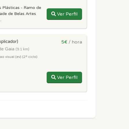
s Plásticas - Ramo de
dade de Belas Artes
Ver Perfil
.
xplicador)
5€
/ hora
de Gaia
(9.1 km)
 visual (ev) (2º ciclo)
Ver Perfil