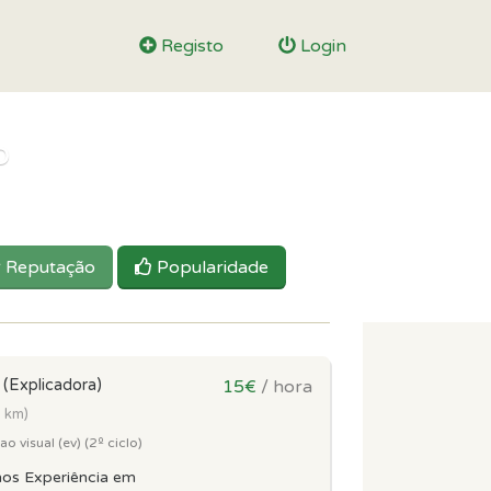
Registo
Login
o
Reputação
Popularidade
z
(Explicadora)
15€
/ hora
5 km)
 visual (ev) (2º ciclo)
nos Experiência em