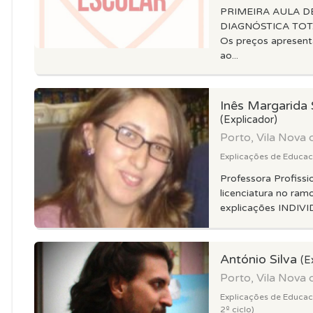
PRIMEIRA AULA D
DIAGNÓSTICA TOT
Os preços apresen
ao...
Inês Margarida
(Explicador)
Porto, Vila Nova 
Explicações de Educacao
Professora Profissi
licenciatura no ram
explicações INDIVID
António Silva
(E
Porto, Vila Nova 
Explicações de Educacao
2º ciclo)