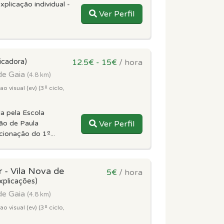
xplicação individual -
Ver Perfil
icadora)
12.5€ - 15€
/ hora
de Gaia
(4.8 km)
 visual (ev) (3º ciclo,
da pela Escola
ão de Paula
Ver Perfil
ecionação do 1º...
 - Vila Nova de
5€
/ hora
xplicações)
de Gaia
(4.8 km)
 visual (ev) (3º ciclo,