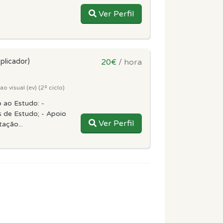
Ver Perfil
plicador)
20€
/ hora
 visual (ev) (2º ciclo)
 ao Estudo: -
 de Estudo; - Apoio
Ver Perfil
ação...