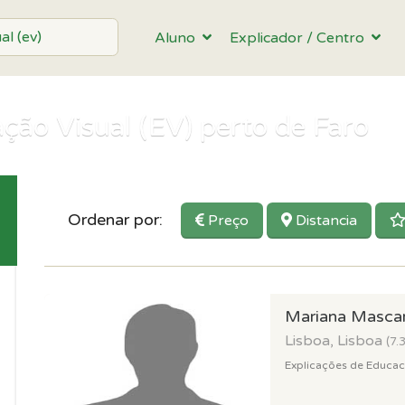
Aluno
Explicador / Centro
ção Visual (EV) perto de Faro
Ordenar por:
Preço
Distancia
Mariana Masca
Lisboa, Lisboa
(7.
Explicações de Educacao