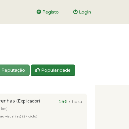
Registo
Login
Reputação
Popularidade
renhas
(Explicador)
15€
/ hora
3 km)
 visual (ev) (2º ciclo)