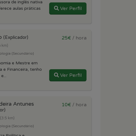
sora de inglês nativa
Ver Perfil
ferece aulas práticas
do
(Explicador)
25€
/ hora
6 km)
ologia (Secundário)
nomia e Mestre em
 e Financeira, tenho
Ver Perfil
e...
ldeira Antunes
10€
/ hora
or)
(3.5 km)
ologia (Secundário)
ia Política e