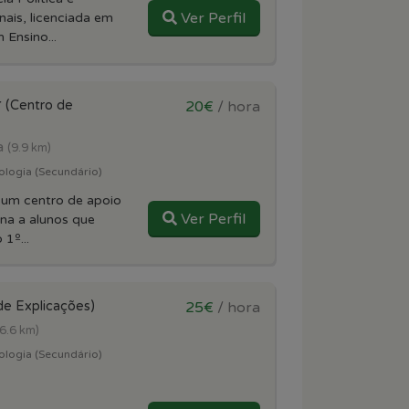
Ver Perfil
nais, licenciada em
 Ensino...
r
(Centro de
20€
/ hora
a
(9.9 km)
ologia (Secundário)
 um centro de apoio
Ver Perfil
ina a alunos que
1º...
de Explicações)
25€
/ hora
(6.6 km)
ologia (Secundário)