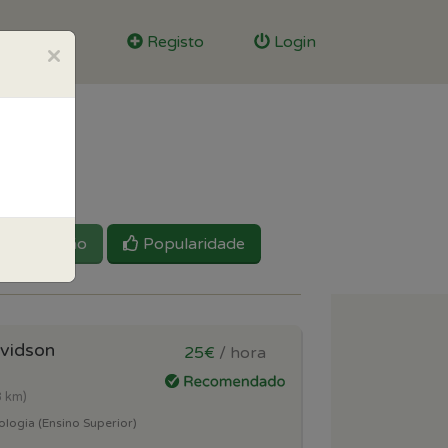
Registo
Login
×
Reputação
Popularidade
vidson
25€
/ hora
3 km)
logia (Ensino Superior)