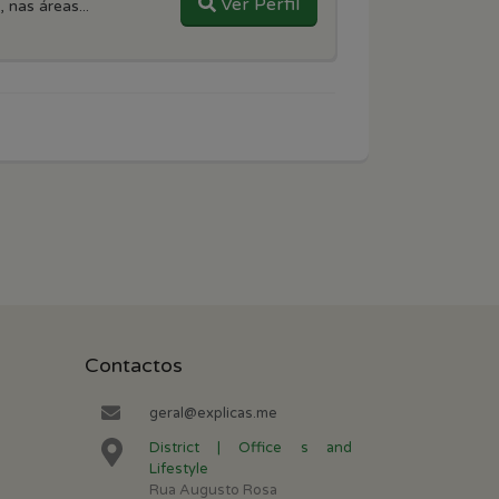
Ver Perfil
 nas áreas...
Contactos
geral@explicas.me
District | Office s and
Lifestyle
Rua Augusto Rosa