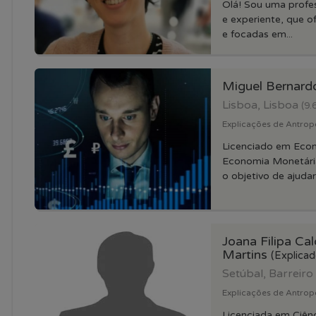
Olá! Sou uma profes
e experiente, que o
e focadas em...
Miguel Bernar
Lisboa, Lisboa
(9.
Explicações de Antrop
Licenciado em Eco
Economia Monetária
o objetivo de ajudar 
Joana Filipa Ca
Martins
(Explicad
Setúbal, Barreiro
Explicações de Antrop
Licenciada em Ciênc