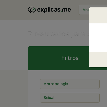
7
resultados para Antro
Filtros