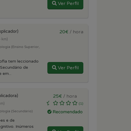
Ver Perfil
xplicador)
20€
/ hora
4 km)
logia (Ensino Superior,
ofia tem leccionado
 Secundário de
Ver Perfil
e em...
licadora)
25€
/ hora
km)
(1)
ologia (Secundário)
ões e de
gnitivo. Inúmeros