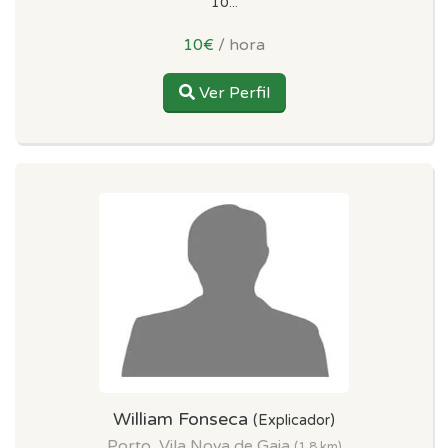
10...
10€
/ hora
Ver Perfil
William Fonseca
(Explicador)
Porto, Vila Nova de Gaia
(1.8 km)