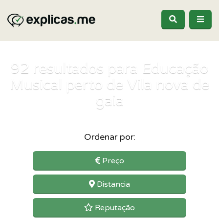
92
resultados para Educação
Musical perto de Vila nova de
gaia
Ordenar por:
Preço
Distancia
Reputação