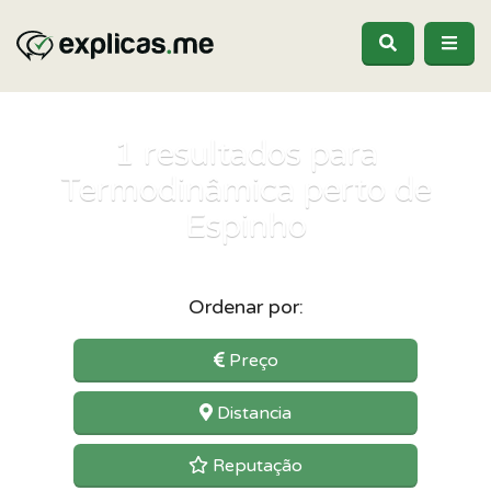
1
resultados para
Termodinâmica perto de
Espinho
Ordenar por:
Preço
Distancia
Reputação