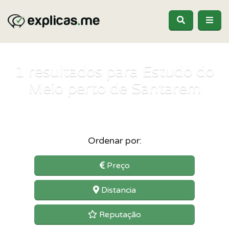
1
resultados para Estudo do
Meio perto de Santarem
Ordenar por:
Preço
Distancia
Reputação