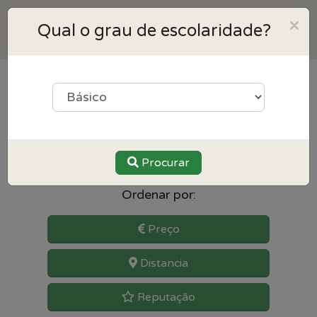
×
Qual o grau de escolaridade?
1
resultados para Francês
perto de Marco de canaveses
Procurar
Ordenar por:
Preço
Distancia
Reputação