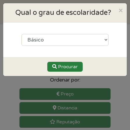
×
Qual o grau de escolaridade?
9
resultados para Geografia
perto de Penafiel
Procurar
Ordenar por:
Preço
Distancia
Reputação