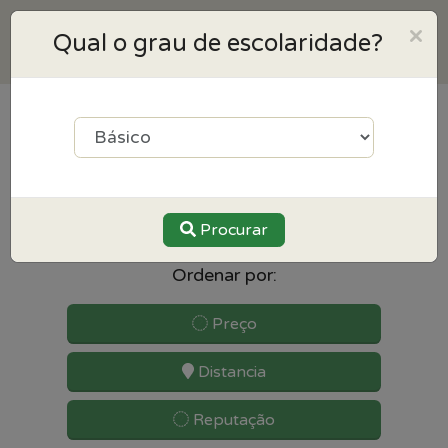
×
Qual o grau de escolaridade?
21
resultados para Inglês
perto de Santa maria da feira
Procurar
Ordenar por:
Preço
Distancia
Reputação