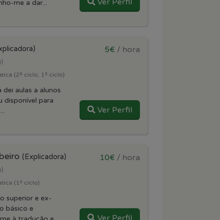
Ver Perfil
ho-me a dar...
xplicadora)
5€
/ hora
m)
ca (2º ciclo, 1º ciclo)
 dei aulas a alunos
 disponível para
Ver Perfil
..
rbeiro
(Explicadora)
10€
/ hora
m)
ica (1º ciclo)
o superior e ex-
o básico e
Ver Perfil
me à tradução e...