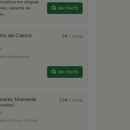
enciatura em Línguas
Ver Perfil
nas, variante de
,...
rito de Castro
5€
/ hora
m)
tica (Secundário)
Ver Perfil
Soares Mamede
10€
/ hora
licador)
m)
ca (2º ciclo, 1º ciclo)