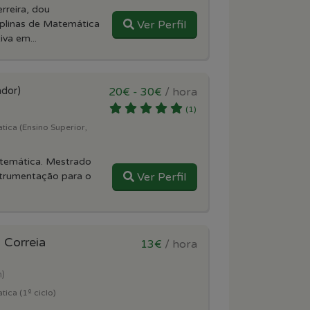
reira, dou
iplinas de Matemática
Ver Perfil
va em...
ador)
20€ - 30€
/ hora
(1)
ica (Ensino Superior,
temática. Mestrado
strumentação para o
Ver Perfil
 Correia
13€
/ hora
m)
ica (1º ciclo)