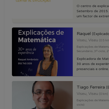
O centro de explic
Setembro de 2015.
um factor de extrem
Raquel
(Explicado
Viseu, Viseu
(0.5 k
Explicações de Matemat
Secundário, 3º ciclo, 2º
Explicadora de Ma
30 anos de experiê
presenciais e online..
Tiago Ferreira
(
Viseu, Viseu
(0 km)
Explicações de Matema
ciclo)