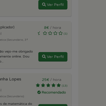
Ver Perfil
plicador)
8€
/ hora
m)
(1)
tica (Secundário, 3º
ção vejo-me obrigado
vamente online. Dou
Ver Perfil
...
unha Lopes
25€
/ hora
(13)
m)
tica (Secundário)
is de matemática do