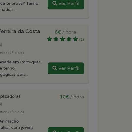
Ver Perfil
que te prove? Tenho
ática...
erreira da Costa
6€
/ hora
(1)
m)
ica (1º ciclo)
enciada em Português
Ver Perfil
 e tenho
ógicas para...
plicadora)
10€
/ hora
m)
ica (1º ciclo)
 Animação
abalhar com jovens