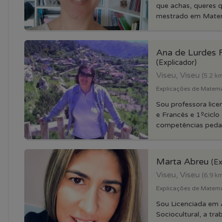
que achas, queres 
mestrado em Matem
Ana de Lurdes F
(Explicador)
Viseu, Viseu
(5.2 k
Explicações de Matemat
Sou professora lic
e Francês e 1ºciclo
competências pedag
Marta Abreu
(Ex
Viseu, Viseu
(6.9 k
Explicações de Matemat
Sou Licenciada em
Sociocultural, a tr