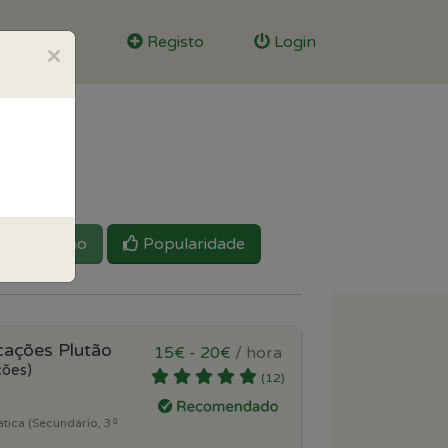
Registo
Login
×
Reputação
Popularidade
cações Plutão
15€ - 20€
/ hora
ções)
(12)
tica (Secundário, 3º
)