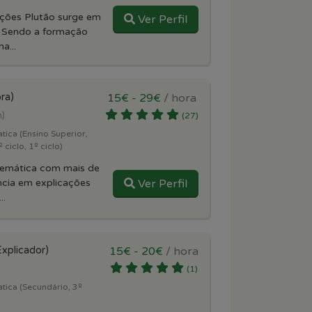
ações Plutão surge em
Ver Perfil
 Sendo a formação
a...
ra)
15€ - 29€
/ hora
m)
(27)
ica (Ensino Superior,
 ciclo, 1º ciclo)
temática com mais de
ncia em explicações
Ver Perfil
..
Explicador)
15€ - 20€
/ hora
(1)
tica (Secundário, 3º