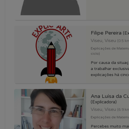
Filipe Pereira
(Ex
Viseu, Viseu
(0.5 k
Explicações de Matema
ciclo)
Por causa da situa
a trabalhar exclusi
explicações há cinco
Ana Luísa da C
(Explicadora)
Viseu, Viseu
(6.9 k
Explicações de Matema
Percebes muito ma