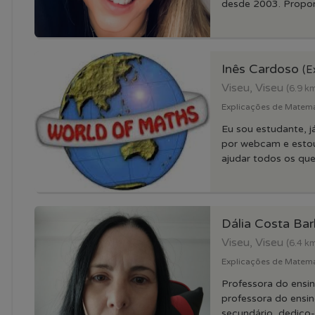
desde 2003. Propon
Inês Cardoso
(E
Viseu, Viseu
(6.9 k
Explicações de Matemati
Eu sou estudante, já
por webcam e estou
ajudar todos os que.
Dália Costa Ba
Viseu, Viseu
(6.4 k
Explicações de Matemat
Professora do ensin
professora do ensin
secundário, dedico-