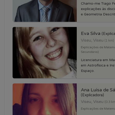
Chamo-me Tiago Fer
explicações às disc
e Geometria Descriti
Eva Silva
(Explic
Viseu, Viseu
(1 km)
Explicações de Matemat
Secundário)
Licenciatura em Ma
em Astrofísica e In
Espaço.
Ana Luísa de Sá
(Explicadora)
Viseu, Viseu
(0.3 k
Explicações de Matemat