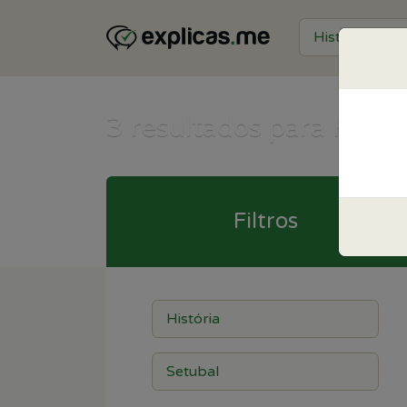
3
resultados para Histór
Filtros