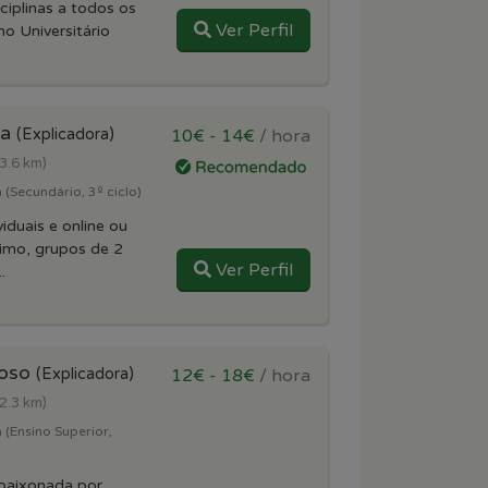
iplinas a todos os
Ver Perfil
no Universitário
na
(Explicadora)
10€ - 14€
/ hora
(3.6 km)
 (Secundário, 3º ciclo)
iduais e online ou
ximo, grupos de 2
Ver Perfil
.
goso
(Explicadora)
12€ - 18€
/ hora
(2.3 km)
 (Ensino Superior,
paixonada por