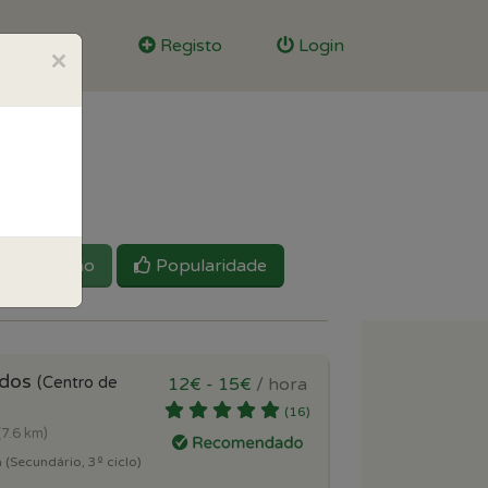
Registo
Login
×
Reputação
Popularidade
idos
(Centro de
12€ - 15€
/ hora
(16)
(7.6 km)
 (Secundário, 3º ciclo)