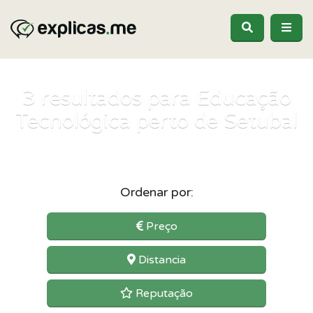
3
resultados para Educação
Tecnológica perto de Setubal
Ordenar por:
Preço
Distancia
Reputação