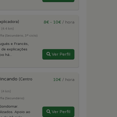
xplicadora)
8€ - 10€
/ hora
r
(4.4 km)
ia (Secundário, 3º ciclo)
uguês e Francês,
 de explicações
Ver Perfil
po há...
rincando
(Centro
10€
/ hora
r
(4 km)
fia (Secundário)
 Gondomar.
Ver Perfil
lizados. Apoio ao