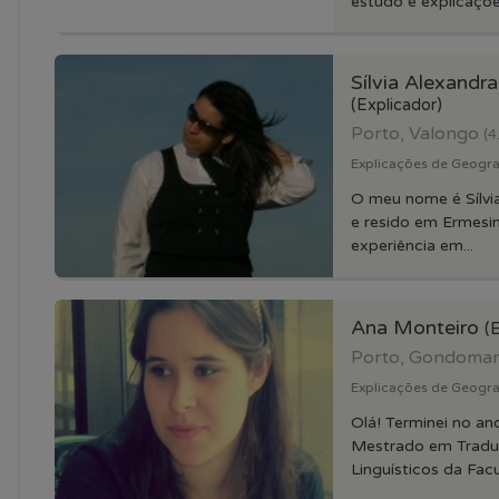
estudo e explicações
Sílvia Alexandra
(Explicador)
Porto, Valongo
(4
Explicações de Geograf
O meu nome é Sílvia
e resido em Ermesi
experiência em...
Ana Monteiro
(
Porto, Gondoma
Explicações de Geograf
Olá! Terminei no a
Mestrado em Tradu
Linguísticos da Facu