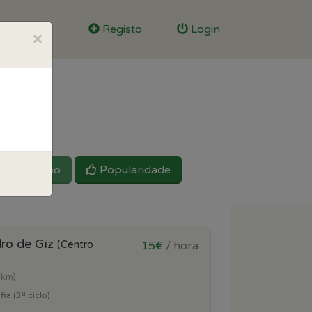
Registo
Login
×
Reputação
Popularidade
ro de Giz
(Centro
15€
/ hora
 km)
ia (3º ciclo)