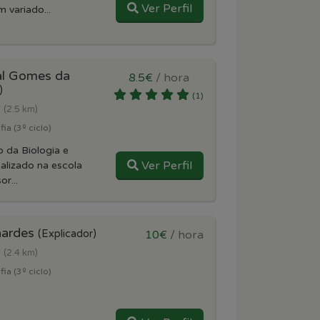
Ver Perfil
 variado...
al Gomes da
8.5€
/ hora
)
(1)
r
(2.5 km)
ia (3º ciclo)
 da Biologia e
Ver Perfil
ealizado na escola
r...
nardes
(Explicador)
10€
/ hora
r
(2.4 km)
ia (3º ciclo)