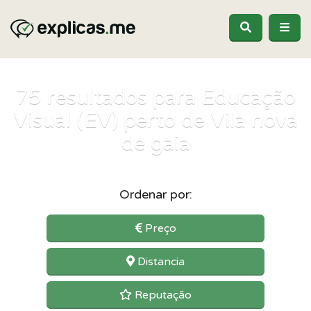
75
resultados para Educação
Visual (EV) perto de Vila nova
de gaia
Ordenar por:
Preço
Distancia
Reputação