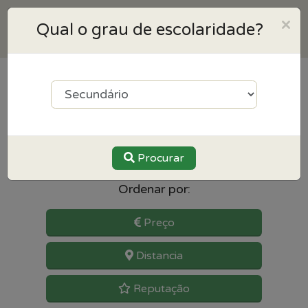
×
Qual o grau de escolaridade?
6
resultados para Biologia
perto de Vila nova de gaia
Procurar
Ordenar por:
Preço
Distancia
Reputação