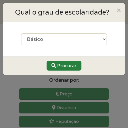
×
Qual o grau de escolaridade?
3
resultados para Física e
Química perto de Santa maria
da feira
Procurar
Ordenar por:
Preço
Distancia
Reputação