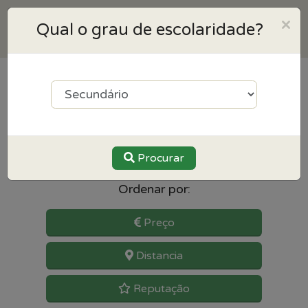
×
Qual o grau de escolaridade?
6
resultados para Biologia
perto de Povoa de varzim
Procurar
Ordenar por:
Preço
Distancia
Reputação