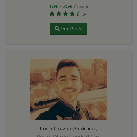
18€ - 25€
/ hora
(4)
Ver Perfil
Luca Cruzini
(Explicador)
Porto, Vila do Conde
(8.1 km)