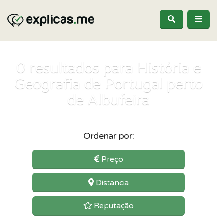
0
resultados para História e
Geografia de Portugal perto
de Albufeira
Ordenar por:
Preço
Distancia
Reputação