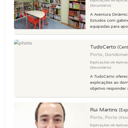
Explicações de Aplica
(Secundário)
A Aventura Dinâmic
Estudos com gabine
equipadas para apoi
TudoCerto
(Cent
Porto, Gondoma
Explicações de Aplica
(Secundário)
A TudoCerto oferec
explicações ao dom
objetivo responder à
Rui Martins
(Exp
Porto, Porto
(9 km
Explicações de Aplica