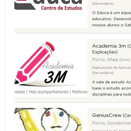
(Secundário)
O Educa é um espa
educativo. Desenv
nossos alunos o Sabe
Academia 3m
(
Explicações)
Porto, Maia
(8 km)
Explicações de Aplica
(Secundário)
A sala de estudo 
base o estudo aco
disciplinas para todo
GeniusCrew
(Ce
Porto, Gondoma