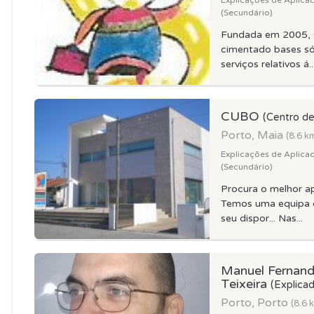
Explicações de Aplica
(Secundário)
Fundada em 2005, 
cimentado bases só
serviços relativos á..
CUBO
(Centro de
Porto, Maia
(8.6 k
Explicações de Aplica
(Secundário)
Procura o melhor ap
Temos uma equipa d
seu dispor... Nas...
Manuel Fernand
Teixeira
(Explicad
Porto, Porto
(8.6 