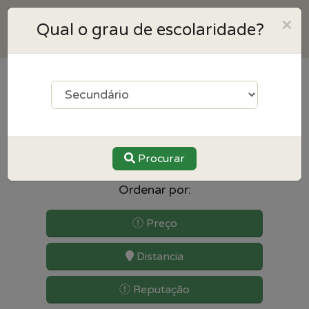
×
Qual o grau de escolaridade?
4
resultados para Desenho
perto de Sintra
Procurar
Ordenar por:
Preço
Distancia
Reputação