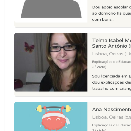
Dou apoio escolar 
ao domicilio há qu
com bons...
Telma Isabel Mo
Santo António
(
Lisboa, Oeiras
(1 
Explicações de Educacao
2º ciclo)
Sou licenciada em 
dou explicações de
trabalho com criança
Ana Nascimen
Lisboa, Oeiras
(0.
Explicações de Educacao
2º ciclo)