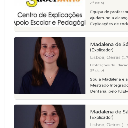
2º ciclo)
Equipa de professor
ajudam-no a alcança
Explicações de toda
Madalena de S
(Explicador)
Lisboa, Oeiras
(1.
Explicações de Educacao
2º ciclo)
Sou a Madalena e 
Mestrado Integrad
Dentária, pelo IUEM
Madalena de S
(Explicador)
Lisboa, Oeiras
(1.