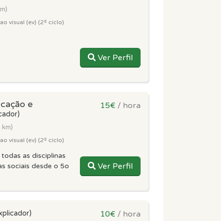
km)
 visual (ev) (2º ciclo)
Ver Perfil
ucação e
15€
/ hora
cador)
2 km)
 visual (ev) (2º ciclo)
todas as disciplinas
Ver Perfil
ias sociais desde o 5o
xplicador)
10€
/ hora