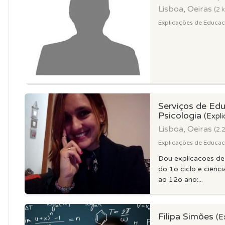
Lisboa, Oeiras
(2 
Explicações de Educacao
Serviços de Ed
Psicologia
(Expli
Lisboa, Oeiras
(2.
Explicações de Educacao
Dou explicacoes de 
do 1o ciclo e ciênc
ao 12o ano:...
Filipa Simões
(E