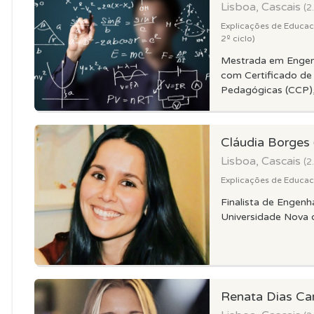
Lisboa, Cascais
(2
Explicações de Educacao
2º ciclo)
Mestrada em Engen
com Certificado d
Pedagógicas (CCP), 
Cláudia Borges
Lisboa, Cascais
(2
Explicações de Educacao
Finalista de Engenha
Universidade Nova 
Renata Dias C