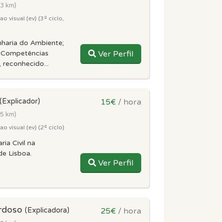
.3 km)
 visual (ev) (3º ciclo,
haria do Ambiente;
e Competências
Ver Perfil
reconhecido...
(Explicador)
15€
/ hora
.5 km)
 visual (ev) (2º ciclo)
ria Civil na
de Lisboa.
Ver Perfil
ardoso
(Explicadora)
25€
/ hora