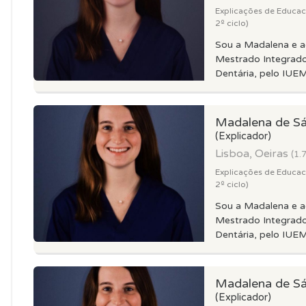
Explicações de Educacao
2º ciclo)
Sou a Madalena e 
Mestrado Integrad
Dentária, pelo IUEM
Madalena de S
(Explicador)
Lisboa, Oeiras
(1.
Explicações de Educacao
2º ciclo)
Sou a Madalena e 
Mestrado Integrad
Dentária, pelo IUEM
Madalena de S
(Explicador)