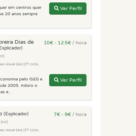
quer em centros quer
Ver Perfil
ase 20 anos sempre
reira Dias de
10€ - 12.5€
/ hora
Explicador)
km)
 visual (ev) (3º ciclo,
Economia pelo ISEG e
Ver Perfil
sde 2005. Adoro o
s e...
to
(Explicador)
7€ - 9€
/ hora
9 km)
 visual (ev) (3º ciclo,