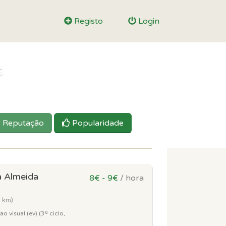
Registo
Login
s
Reputação
Popularidade
a Almeida
8€ - 9€
/ hora
5 km)
 visual (ev) (3º ciclo,