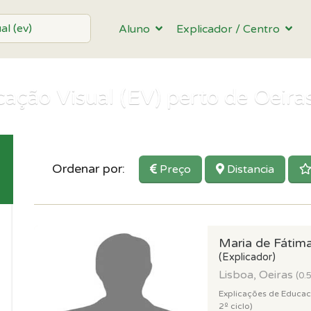
Aluno
Explicador / Centro
ação Visual (EV) perto de Oeira
Ordenar por:
Preço
Distancia
Maria de Fátim
(Explicador)
Lisboa, Oeiras
(0.
Explicações de Educacao
2º ciclo)