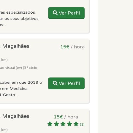
es especializados
Ver Perfil
r os seus objetivos.
s...
á Magalhães
15€
/ hora
7 km)
 visual (ev) (3º ciclo,
acabei em que 2019 o
Ver Perfil
o em Medicina
. Gosto...
á Magalhães
15€
/ hora
(1)
7 km)