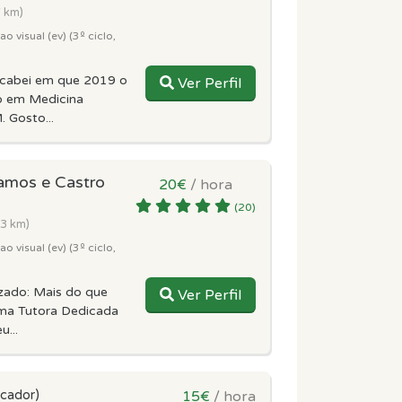
7 km)
 visual (ev) (3º ciclo,
acabei em que 2019 o
Ver Perfil
o em Medicina
. Gosto...
amos e Castro
20€
/ hora
(20)
.3 km)
 visual (ev) (3º ciclo,
zado: Mais do que
Ver Perfil
ma Tutora Dedicada
...
icador)
15€
/ hora