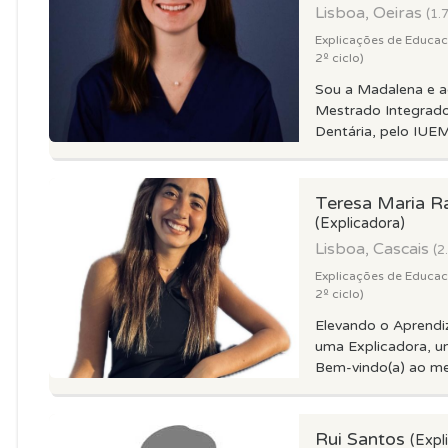
Lisboa, Oeiras
(1.
Explicações de Educacao
2º ciclo)
Sou a Madalena e 
Mestrado Integrad
Dentária, pelo IUEM
Teresa Maria R
(Explicadora)
Lisboa, Cascais
(2
Explicações de Educacao
2º ciclo)
Elevando o Aprendi
uma Explicadora, u
Bem-vindo(a) ao meu
Rui Santos
(Expl