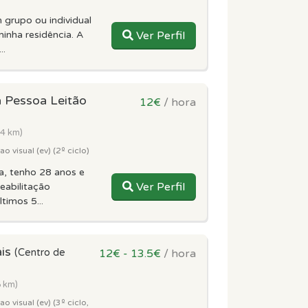
grupo ou individual
minha residência. A
Ver Perfil
..
a Pessoa Leitão
12€
/ hora
.4 km)
 visual (ev) (2º ciclo)
a, tenho 28 anos e
Ver Perfil
eabilitação
timos 5...
ais
(Centro de
12€ - 13.5€
/ hora
6 km)
 visual (ev) (3º ciclo,