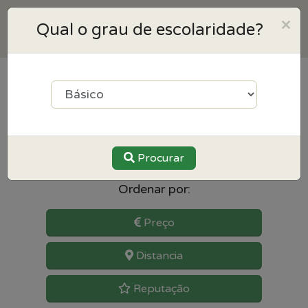
×
Qual o grau de escolaridade?
13
resultados para Português
perto de Vila franca de xira
Procurar
Ordenar por:
Preço
Distancia
Reputação