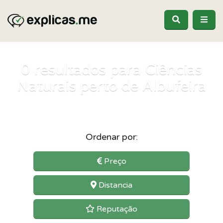
0
resultados para Ciências
Naturais perto de Albufeira
Ordenar por:
Preço
Distancia
Reputação