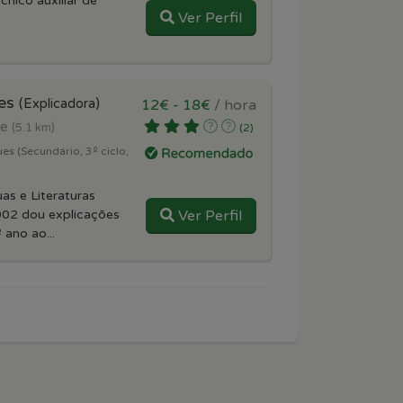
cnico auxiliar de
Ver Perfil
mes
(Explicadora)
12€ - 18€
/ hora
te
(5.1 km)
(2)
es (Secundário, 3º ciclo,
as e Literaturas
02 dou explicações
Ver Perfil
 ano ao...