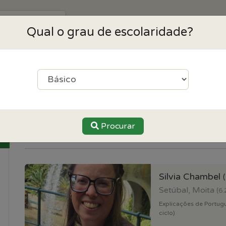
Aluno
Explicador / Centro
Qual o grau de escolaridade?
guês perto de Montijo
Ordenar por:
Preço
Distancia
Procurar
Silvia Chambel
Setúbal, Moita
(6.
Explicações de Portugue
ciclo)