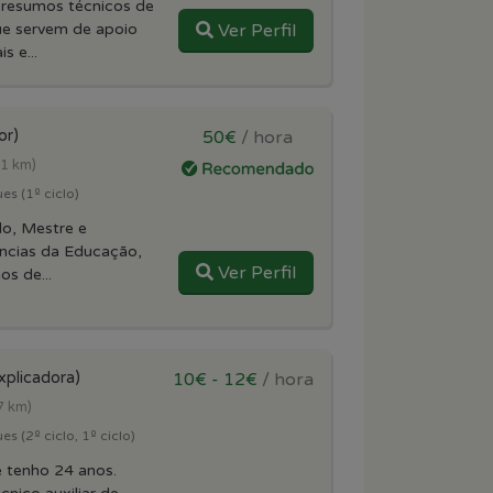
 resumos técnicos de
ue servem de apoio
Ver Perfil
s e...
or)
50€
/ hora
(1 km)
es (1º ciclo)
lo, Mestre e
ncias da Educação,
Ver Perfil
s de...
xplicadora)
10€ - 12€
/ hora
7 km)
s (2º ciclo, 1º ciclo)
e tenho 24 anos.