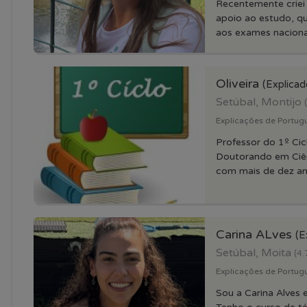
Recentemente criei
apoio ao estudo, q
aos exames nacionai
Oliveira
(Explicad
Setúbal, Montijo
Explicações de Portugu
Professor do 1º Cic
Doutorando em Ciê
com mais de dez ano
Carina ALves
(E
Setúbal, Moita
(4.
Explicações de Portugue
Sou a Carina Alves 