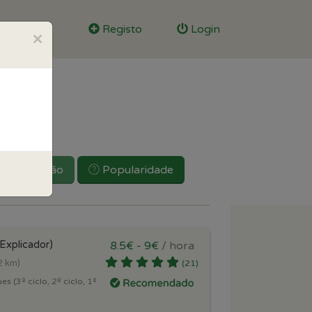
Registo
Login
×
Reputação
Popularidade
(Explicador)
8.5€ - 9€
/ hora
2 km)
(21)
s (3º ciclo, 2º ciclo, 1º