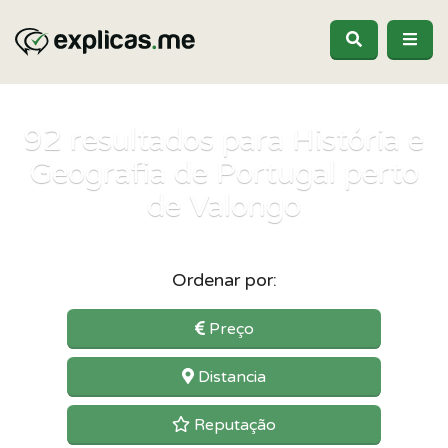
92
resultados para História e
Geografia de Portugal perto
de Valongo
Ordenar por:
Preço
Distancia
Reputação