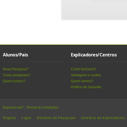
Alunos/Pais
Explicadores/Centros
Nova Pesquisa?
Como funciona?
Como pesquisar?
Vantagens e custos
Quem somos?
Quem somos?
Política de Garantia
Explicas-me?
|
Termos & Condições
Registo
Login
Diretório de Pesquisas
Diretório de Explicadores