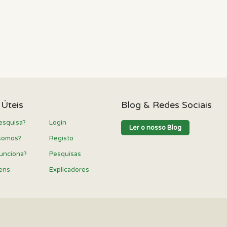
 Úteis
Blog & Redes Sociais
esquisa?
Login
Ler o nosso Blog
somos?
Registo
unciona?
Pesquisas
ens
Explicadores