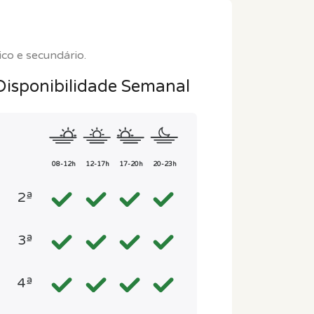
ico e secundário.
Disponibilidade Semanal
08-12h
12-17h
17-20h
20-23h
2ª
3ª
4ª