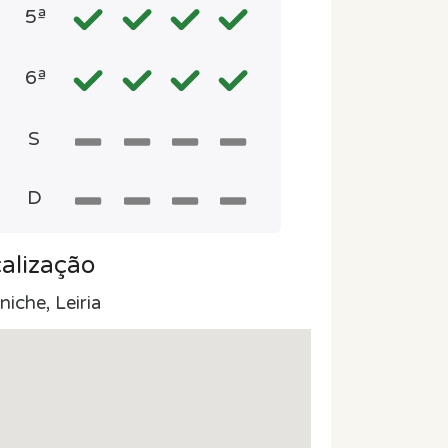
5ª
6ª
S
D
alização
niche, Leiria