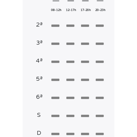
08-12h
12-17h
17-20h
20-23h
2ª
3ª
4ª
5ª
6ª
S
D