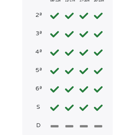
08-12h
12-17h
17-20h
20-23h
2ª
3ª
4ª
5ª
6ª
S
D