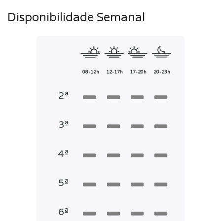
Disponibilidade Semanal
08-12h
12-17h
17-20h
20-23h
2ª
3ª
4ª
5ª
6ª