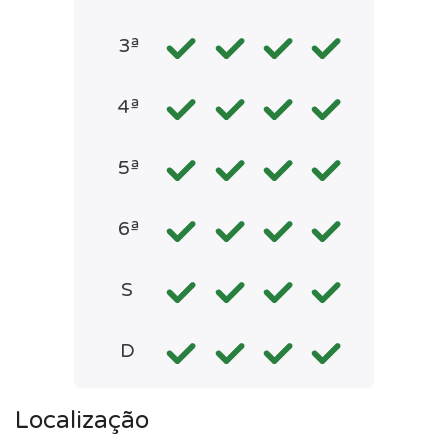
3ª
4ª
5ª
6ª
S
D
Localização