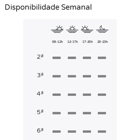
Disponibilidade Semanal
08-12h
12-17h
17-20h
20-23h
2ª
3ª
4ª
5ª
6ª