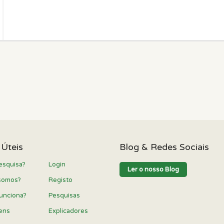
 Úteis
Blog & Redes Sociais
esquisa?
Login
Ler o nosso Blog
somos?
Registo
unciona?
Pesquisas
ens
Explicadores