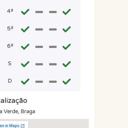
4ª
5ª
6ª
S
D
alização
la Verde, Braga