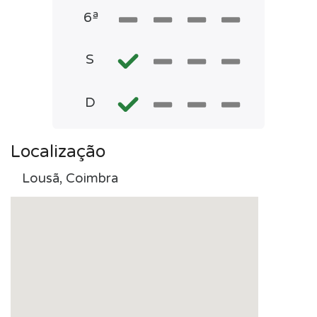
6ª
S
D
Localização
Lousã, Coimbra