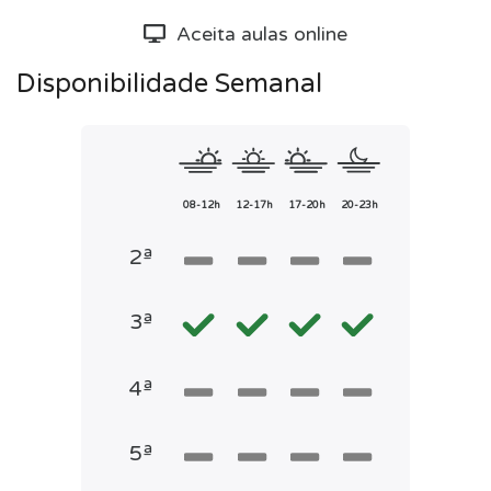
Aceita aulas online
Disponibilidade Semanal
08-12h
12-17h
17-20h
20-23h
2ª
3ª
4ª
5ª