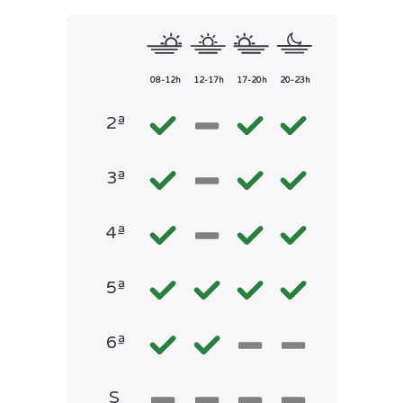
08-12h
12-17h
17-20h
20-23h
2ª
3ª
4ª
5ª
6ª
S