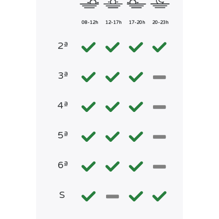
08-12h
12-17h
17-20h
20-23h
2ª
3ª
4ª
5ª
6ª
S