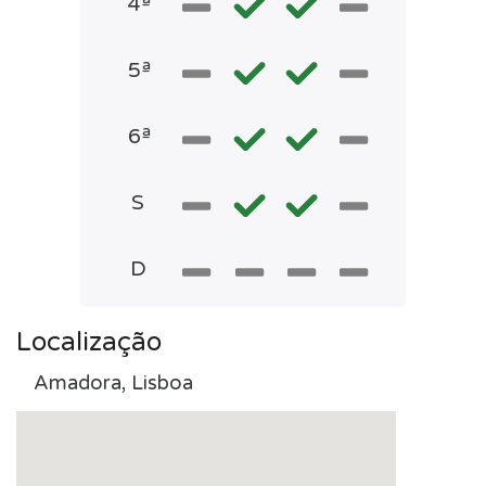
4ª
5ª
6ª
S
D
Localização
Amadora, Lisboa