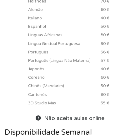
Holandês
70 €
Alemão
60 €
Italiano
40 €
Espanhol
50 €
Línguas Africanas
80 €
Língua Gestual Portuguesa
90 €
Português
56 €
Português (Língua Não Materna)
57 €
Japonês
40 €
Coreano
60 €
Chinês (Mandarim)
50 €
Cantonês
80 €
3D Studio Max
55 €
Não aceita aulas online
Disponibilidade Semanal