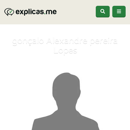
gonçalo Alexandre pereira
Lopes