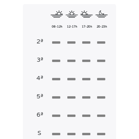
08-12h
12-17h
17-20h
20-23h
2ª
3ª
4ª
5ª
6ª
S