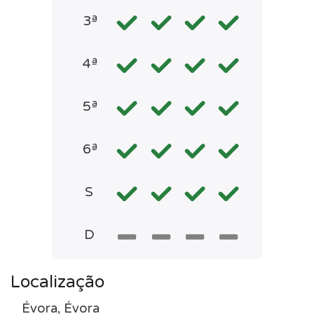
3ª
4ª
5ª
6ª
S
D
Localização
Évora, Évora