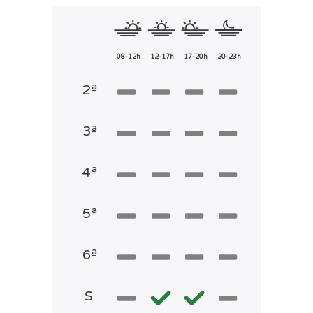
08-12h
12-17h
17-20h
20-23h
2ª
3ª
4ª
5ª
6ª
S