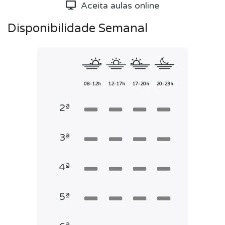
Aceita aulas online
Disponibilidade Semanal
08-12h
12-17h
17-20h
20-23h
2ª
3ª
4ª
5ª