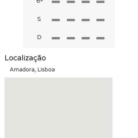
6ª
S
D
Localização
Amadora, Lisboa