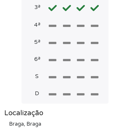
3ª
4ª
5ª
6ª
S
D
Localização
Braga, Braga