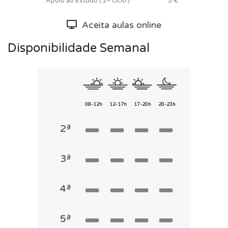
Apoio ao Estudo ( 2º ciclo )
5 €
Aceita aulas online
Disponibilidade Semanal
08-12h
12-17h
17-20h
20-23h
2ª
3ª
4ª
5ª