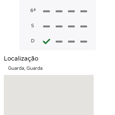
6ª
S
D
Localização
Guarda, Guarda