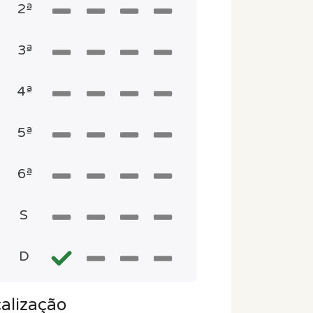
2ª
3ª
4ª
5ª
6ª
S
D
alização