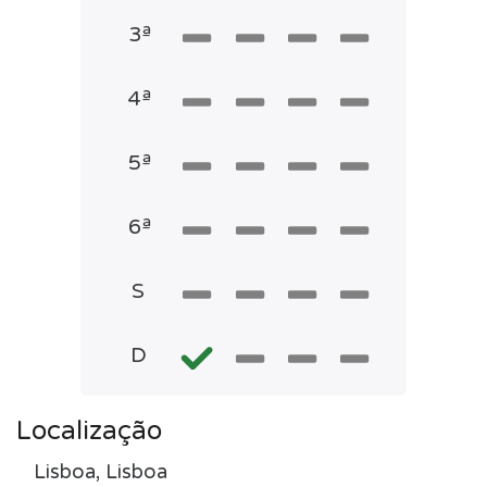
3ª
4ª
5ª
6ª
S
D
Localização
Lisboa, Lisboa