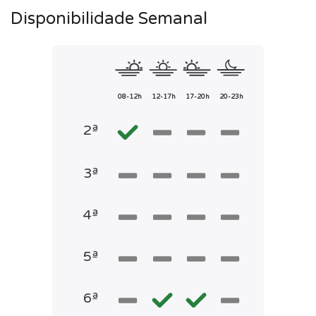
Disponibilidade Semanal
08-12h
12-17h
17-20h
20-23h
2ª
3ª
4ª
5ª
6ª