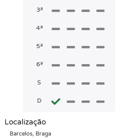
3ª
4ª
5ª
6ª
S
D
Localização
Barcelos, Braga