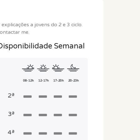
 explicações a jovens do 2 e 3 ciclo.
contactar me.
Disponibilidade Semanal
08-12h
12-17h
17-20h
20-23h
2ª
3ª
4ª