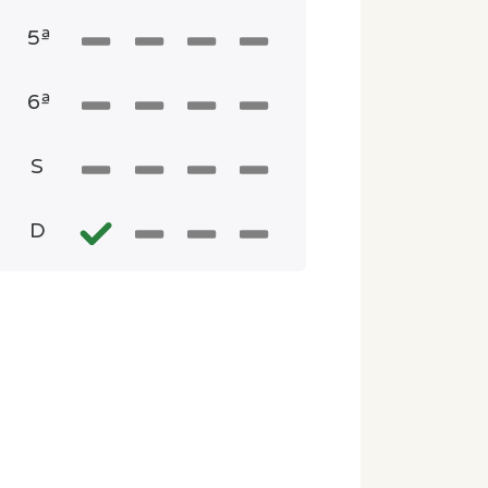
5ª
6ª
S
D