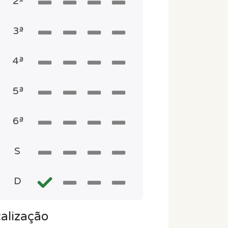
2ª
3ª
4ª
5ª
6ª
S
D
alização