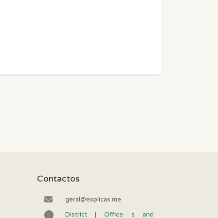
Contactos
geral@explicas.me
District | Office s and